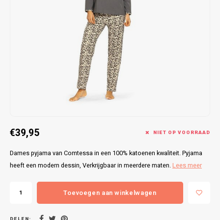
Bretels
Sokken
Dames Badjassen
Hoofdkussens
Schoteldoeken
Comtessa
Huiss
Petten (Caps)
Strandlakens / Badlakens
Nachtkleding Kids
Spreien
Vaatdoeken
Lunatex
Zakdoeken
Baby setjes
Heren Nachthemden
Schorten
Redmond
Dames Huispakken
Ovenwanten
MEQ
Pannenlap
Hajo
Stofdoeken
Pastunette
€39,95
NIET OP VOORRAAD
Dweilen
Paul Hopkins
Dames pyjama van Comtessa in een 100% katoenen kwaliteit. Pyjama
heeft een modern dessin, Verkrijgbaar in meerdere maten.
Lees meer
Plaids
Pierre Cardin
Toevoegen aan winkelwagen
Robson
DELEN: