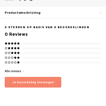
Gianvaglia
iSeng
Productomschrijving
Rebelle
0
STERREN OP BASIS VAN
0
BEOORDELINGEN
0
Reviews
Tom Tailor
Walra
Gotzburg
O'Neill
Alle reviews
Je beoordeling toevoegen
Lee Cooper
Kappa