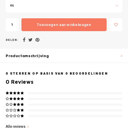
Gianvaglia
46
iSeng
Toevoegen aan winkelwagen
Rebelle
DELEN:
Tom Tailor
Productomschrijving
Walra
Gotzburg
0
STERREN OP BASIS VAN
0
BEOORDELINGEN
0
Reviews
O'Neill
Lee Cooper
Kappa
Alle reviews