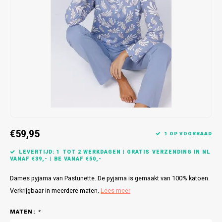
Bretels
Sokken
Dames Badjassen
Hoofdkussens
Schoteldoeken
Comtessa
Huiss
Petten (Caps)
Strandlakens / Badlakens
Nachtkleding Kids
Spreien
Vaatdoeken
Lunatex
Zakdoeken
Baby setjes
Heren Nachthemden
Schorten
Redmond
Dames Huispakken
Ovenwanten
MEQ
Pannenlap
Hajo
Stofdoeken
Pastunette
€59,95
1 OP VOORRAAD
Dweilen
Paul Hopkins
LEVERTIJD: 1 TOT 2 WERKDAGEN | GRATIS VERZENDING IN NL
VANAF €39,- | BE VANAF €50,-
Plaids
Pierre Cardin
Dames pyjama van Pastunette. De pyjama is gemaakt van 100% katoen.
Verkrijgbaar in meerdere maten.
Lees meer
Robson
MATEN:
*