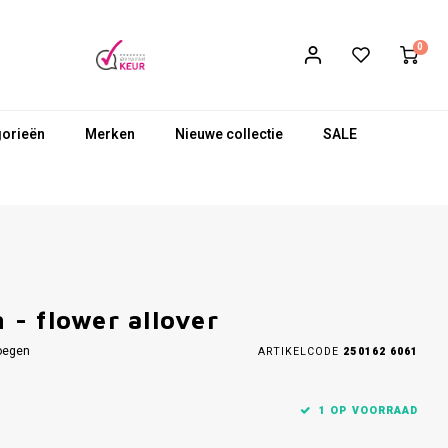
0
gorieën
Merken
Nieuwe collectie
SALE
- flower allover
oegen
ARTIKELCODE
250162 6061
1 OP VOORRAAD