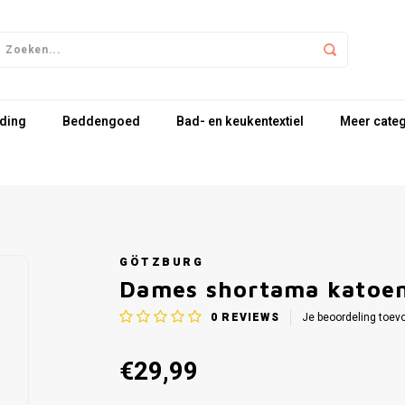
ding
Beddengoed
Bad- en keukentextiel
Meer cate
GÖTZBURG
Dames shortama katoen 
0
REVIEWS
Je beoordeling toev
€29,99