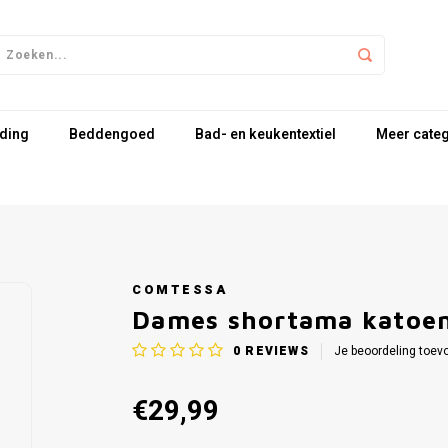
ding
Beddengoed
Bad- en keukentextiel
Meer cate
COMTESSA
Dames shortama katoen
0
REVIEWS
Je beoordeling toev
€29,99