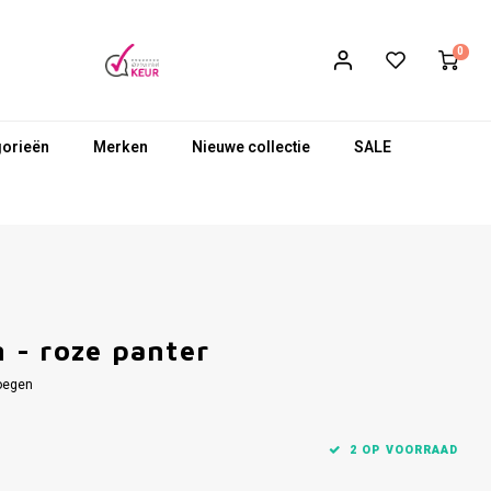
0
gorieën
Merken
Nieuwe collectie
SALE
 - roze panter
oegen
2 OP VOORRAAD