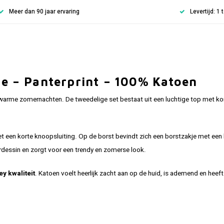
Meer dan 90 jaar ervaring
Levertijd: 1
e – Panterprint – 100% Katoen
 warme zomernachten. De tweedelige set bestaat uit een luchtige top met 
met een korte knoopsluiting. Op de borst bevindt zich een borstzakje met ee
erdessin en zorgt voor een trendy en zomerse look.
y kwaliteit
. Katoen voelt heerlijk zacht aan op de huid, is ademend en hee