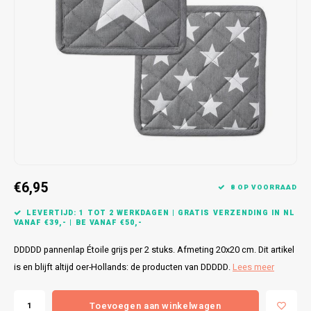
Bretels
Sokken
Dames Badjassen
Hoofdkussens
Schoteldoeken
Comtessa
Huiss
Petten (Caps)
Strandlakens / Badlakens
Nachtkleding Kids
Spreien
Vaatdoeken
Lunatex
Zakdoeken
Baby setjes
Heren Nachthemden
Schorten
Redmond
Dames Huispakken
Ovenwanten
MEQ
Pannenlap
Hajo
Stofdoeken
Pastunette
€6,95
8 OP VOORRAAD
Dweilen
Paul Hopkins
LEVERTIJD: 1 TOT 2 WERKDAGEN | GRATIS VERZENDING IN NL
VANAF €39,- | BE VANAF €50,-
Plaids
Pierre Cardin
DDDDD pannenlap Étoile grijs per 2 stuks. Afmeting 20x20 cm. Dit artikel
is en blijft altijd oer-Hollands: de producten van DDDDD.
Lees meer
Robson
Toevoegen aan winkelwagen