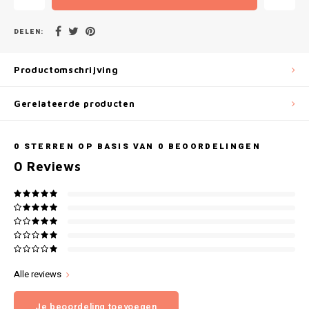
Gianvaglia
DELEN:
iSeng
Productomschrijving
Rebelle
Gerelateerde producten
Tom Tailor
Walra
0
STERREN OP BASIS VAN
0
BEOORDELINGEN
0
Reviews
Gotzburg
O'Neill
Lee Cooper
Kappa
Alle reviews
Je beoordeling toevoegen