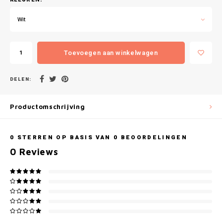
Gianvaglia
Wit
iSeng
Rebelle
Toevoegen aan winkelwagen
Tom Tailor
DELEN:
Walra
Productomschrijving
Gotzburg
0
STERREN OP BASIS VAN
0
BEOORDELINGEN
O'Neill
0
Reviews
Lee Cooper
Kappa