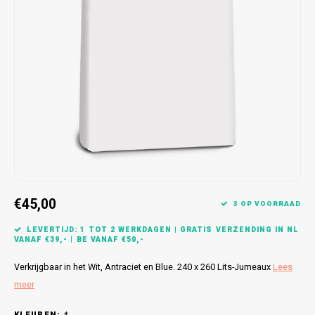
Bretels
Sokken
Dames Badjassen
Hoofdkussens
Schoteldoeken
Comtessa
Huiss
Petten (Caps)
Strandlakens / Badlakens
Nachtkleding Kids
Spreien
Vaatdoeken
Lunatex
Zakdoeken
Baby setjes
Heren Nachthemden
Schorten
Redmond
Dames Huispakken
Ovenwanten
MEQ
Pannenlap
Hajo
Stofdoeken
Pastunette
€45,00
3 OP VOORRAAD
Dweilen
Paul Hopkins
LEVERTIJD: 1 TOT 2 WERKDAGEN | GRATIS VERZENDING IN NL
VANAF €39,- | BE VANAF €50,-
Plaids
Pierre Cardin
Verkrijgbaar in het Wit, Antraciet en Blue. 240 x 260 Lits-Jumeaux
Lees
Robson
meer
KLEUREN:
*