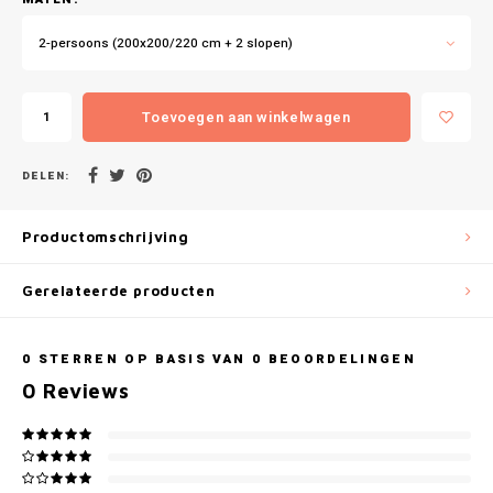
Gianvaglia
2-persoons (200x200/220 cm + 2 slopen)
iSeng
Rebelle
Toevoegen aan winkelwagen
Tom Tailor
DELEN:
Walra
Productomschrijving
Gotzburg
Gerelateerde producten
O'Neill
0
STERREN OP BASIS VAN
0
BEOORDELINGEN
Lee Cooper
0
Reviews
Kappa