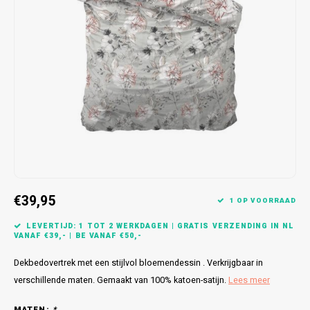
Bretels
Sokken
Dames Badjassen
Hoofdkussens
Schoteldoeken
Comtessa
Huiss
Petten (Caps)
Strandlakens / Badlakens
Nachtkleding Kids
Spreien
Vaatdoeken
Lunatex
Zakdoeken
Baby setjes
Heren Nachthemden
Schorten
Redmond
Dames Huispakken
Ovenwanten
MEQ
Pannenlap
Hajo
Stofdoeken
Pastunette
€39,95
1 OP VOORRAAD
Dweilen
Paul Hopkins
LEVERTIJD: 1 TOT 2 WERKDAGEN | GRATIS VERZENDING IN NL
VANAF €39,- | BE VANAF €50,-
Plaids
Pierre Cardin
Dekbedovertrek met een stijlvol bloemendessin . Verkrijgbaar in
Robson
verschillende maten. Gemaakt van 100% katoen-satijn.
Lees meer
MATEN:
*