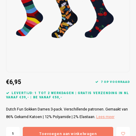
Bretels
Sokken
Dames Badjassen
Hoofdkussens
Schoteldoeken
Comtessa
Huiss
Petten (Caps)
Strandlakens / Badlakens
Nachtkleding Kids
Spreien
Vaatdoeken
Lunatex
Zakdoeken
Baby setjes
Heren Nachthemden
Schorten
Redmond
Dames Huispakken
Ovenwanten
MEQ
Pannenlap
Hajo
Stofdoeken
Pastunette
€6,95
7 OP VOORRAAD
Dweilen
Paul Hopkins
LEVERTIJD: 1 TOT 2 WERKDAGEN | GRATIS VERZENDING IN NL
VANAF €39,- | BE VANAF €50,-
Plaids
Pierre Cardin
Dutch Fun Sokken Dames 3-pack. Verschillende patronen. Gemaakt van
86% Gekamd Katoen | 12% Polyamide | 2% Elastaan.
Lees meer
Robson
Toevoegen aan winkelwagen