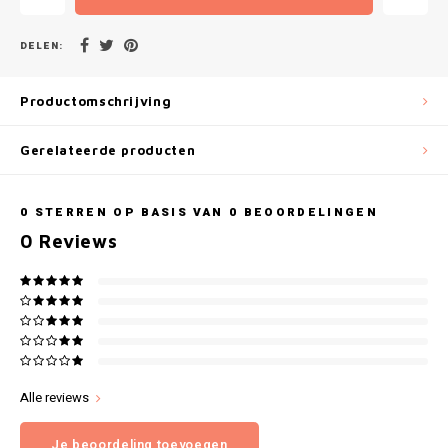
Gianvaglia
DELEN:
iSeng
Productomschrijving
Rebelle
Gerelateerde producten
Tom Tailor
Walra
0
STERREN OP BASIS VAN
0
BEOORDELINGEN
0
Reviews
Gotzburg
O'Neill
Lee Cooper
Kappa
Alle reviews
Je beoordeling toevoegen