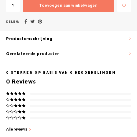
Gianvaglia
Toevoegen aan winkelwagen
iSeng
DELEN:
Rebelle
Productomschrijving
Tom Tailor
Gerelateerde producten
Walra
0
STERREN OP BASIS VAN
0
BEOORDELINGEN
Gotzburg
0
Reviews
O'Neill
Lee Cooper
Kappa
Alle reviews