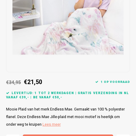
Bretels
Sokken
Dames Badjassen
Hoofdkussens
Schoteldoeken
Comtessa
Huiss
Petten (Caps)
Strandlakens / Badlakens
Nachtkleding Kids
Spreien
Vaatdoeken
Lunatex
Zakdoeken
Baby setjes
Heren Nachthemden
Schorten
Redmond
Dames Huispakken
Ovenwanten
MEQ
Pannenlap
Hajo
Stofdoeken
Pastunette
€21,50
€34,95
1 OP VOORRAAD
Dweilen
Paul Hopkins
LEVERTIJD: 1 TOT 2 WERKDAGEN | GRATIS VERZENDING IN NL
VANAF €39,- | BE VANAF €50,-
Plaids
Pierre Cardin
Mooie Plaid van het merk Endless Mae. Gemaakt van 100 % polyester
flanel. Deze Endless Mae Jille-plaid met mooi motief is heerlijk om
Robson
onder weg te kruipen
Lees meer