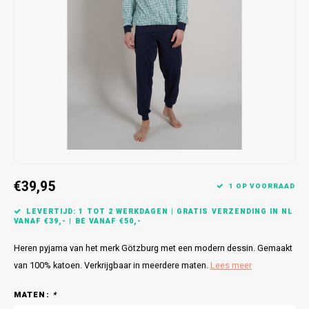
Bretels
Sokken
Dames Badjassen
Hoofdkussens
Schoteldoeken
Comtessa
Huiss
Petten (Caps)
Strandlakens / Badlakens
Nachtkleding Kids
Spreien
Vaatdoeken
Lunatex
Zakdoeken
Baby setjes
Heren Nachthemden
Schorten
Redmond
Dames Huispakken
Ovenwanten
MEQ
Pannenlap
Hajo
Stofdoeken
Pastunette
€39,95
1 OP VOORRAAD
Dweilen
Paul Hopkins
LEVERTIJD: 1 TOT 2 WERKDAGEN | GRATIS VERZENDING IN NL
VANAF €39,- | BE VANAF €50,-
Plaids
Pierre Cardin
Heren pyjama van het merk Götzburg met een modern dessin. Gemaakt
van 100% katoen. Verkrijgbaar in meerdere maten.
Lees meer
Robson
MATEN:
*