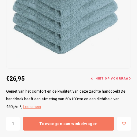
Bretels
Sokken
Dames Badjassen
Hoofdkussens
Schoteldoeken
Comtessa
Huiss
Petten (Caps)
Strandlakens / Badlakens
Nachtkleding Kids
Spreien
Vaatdoeken
Lunatex
Zakdoeken
Baby setjes
Heren Nachthemden
Schorten
Redmond
Dames Huispakken
Ovenwanten
MEQ
Pannenlap
Hajo
€26,95
Stofdoeken
Pastunette
NIET OP VOORRAAD
Geniet van het comfort en de kwaliteit van deze zachte handdoek! De
Dweilen
Paul Hopkins
handdoek heeft een afmeting van 50x100cm en een dichtheid van
450g/m²,
Lees meer
Plaids
Pierre Cardin
Toevoegen aan winkelwagen
Robson