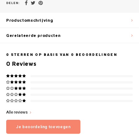
Gianvaglia
DELEN:
iSeng
Productomschrijving
Rebelle
Gerelateerde producten
Tom Tailor
0
STERREN OP BASIS VAN
0
BEOORDELINGEN
Walra
0
Reviews
Gotzburg
O'Neill
Lee Cooper
Alle reviews
Kappa
Je beoordeling toevoegen