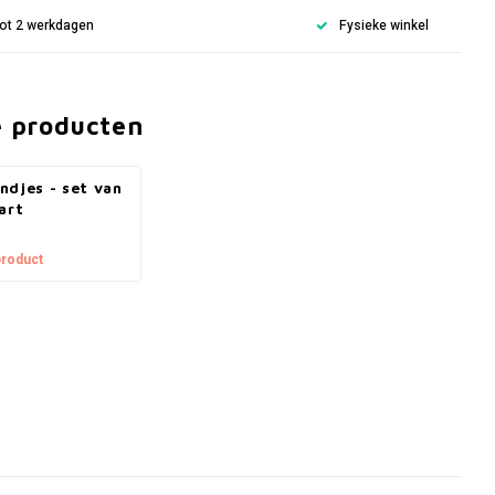
 tot 2 werkdagen
Fysieke winkel
e producten
ndjes - set van
art
product