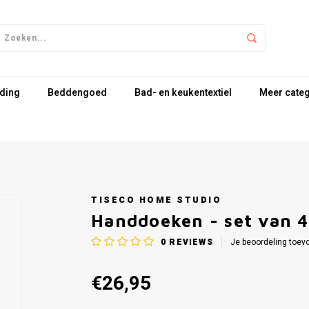
ding
Beddengoed
Bad- en keukentextiel
Meer cate
TISECO HOME STUDIO
Handdoeken - set van 4
0
REVIEWS
Je beoordeling toev
€26,95