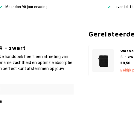
Meer dan 90 jaar ervaring
Levertijd: 1
Gerelateerd
4 - zwart
Washa
 De handdoek heeft een afmeting van
4 - zw
name zachtheid en optimale absorptie.
€8,50
hem perfect kunt afstemmen op jouw
Bekijk 
M
n