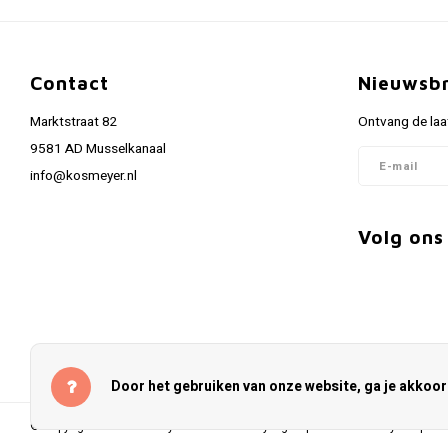
Contact
Nieuwsbr
Marktstraat 82
Ontvang de laa
9581 AD Musselkanaal
info@kosmeyer.nl
Volg ons
Door het gebruiken van onze website, ga je akkoo
© Copyright 2026 Kosmeyer.nl - Powered by
Lightspeed
- Theme by
Shopmo