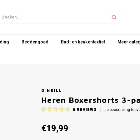
ding
Beddengoed
Bad- en keukentextiel
Meer cate
O'NEILL
Heren Boxershorts 3-pa
0
REVIEWS
Je beoordeling toev
€19,99