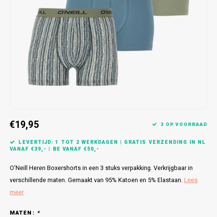
Bretels
Sokken
Dames Badjassen
Hoofdkussens
Schoteldoeken
Comtessa
Huiss
Petten (Caps)
Strandlakens / Badlakens
Nachtkleding Kids
Spreien
Vaatdoeken
Lunatex
Zakdoeken
Baby setjes
Heren Nachthemden
Schorten
Redmond
Dames Huispakken
Ovenwanten
MEQ
Pannenlap
Hajo
€19,95
Stofdoeken
Pastunette
3 OP VOORRAAD
LEVERTIJD: 1 TOT 2 WERKDAGEN | GRATIS VERZENDING IN NL
Dweilen
Paul Hopkins
VANAF €39,- | BE VANAF €50,-
O'Neill Heren Boxershorts in een 3 stuks verpakking. Verkrijgbaar in
Plaids
Pierre Cardin
verschillende maten. Gemaakt van 95% Katoen en 5% Elastaan.
Lees
meer
Robson
MATEN:
*