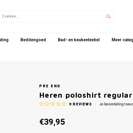
ding
Beddengoed
Bad- en keukentextiel
Meer cate
PRE END
Heren poloshirt regular 
0
REVIEWS
Je beoordeling toev
€39,95