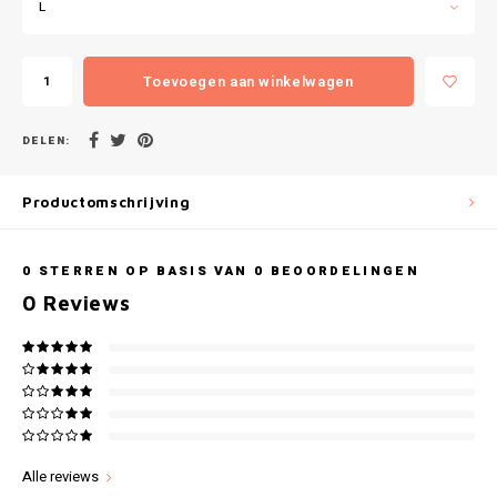
Gianvaglia
L
iSeng
Toevoegen aan winkelwagen
Rebelle
DELEN:
Tom Tailor
Productomschrijving
Walra
0
STERREN OP BASIS VAN
0
BEOORDELINGEN
Gotzburg
0
Reviews
O'Neill
Lee Cooper
Kappa
Alle reviews