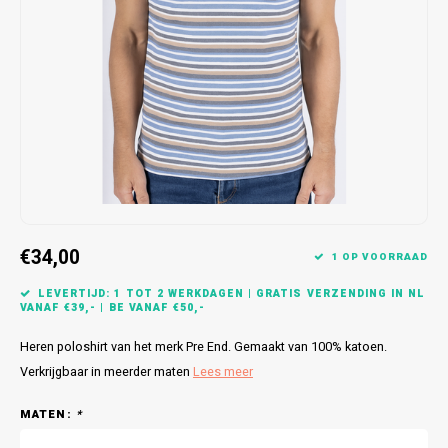
Bretels
Sokken
Dames Badjassen
Hoofdkussens
Schoteldoeken
Comtessa
Huiss
Petten (Caps)
Strandlakens / Badlakens
Nachtkleding Kids
Spreien
Vaatdoeken
Lunatex
Zakdoeken
Baby setjes
Heren Nachthemden
Schorten
Redmond
Dames Huispakken
Ovenwanten
MEQ
Pannenlap
Hajo
€34,00
Stofdoeken
Pastunette
1 OP VOORRAAD
LEVERTIJD: 1 TOT 2 WERKDAGEN | GRATIS VERZENDING IN NL
Dweilen
Paul Hopkins
VANAF €39,- | BE VANAF €50,-
Heren poloshirt van het merk Pre End. Gemaakt van 100% katoen.
Plaids
Pierre Cardin
Verkrijgbaar in meerder maten
Lees meer
Robson
MATEN:
*