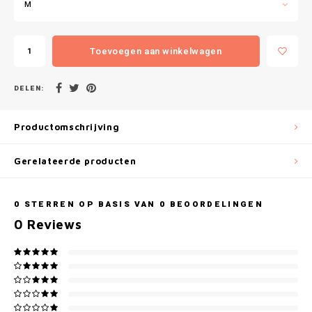
Gianvaglia
M
iSeng
Toevoegen aan winkelwagen
Rebelle
DELEN:
Tom Tailor
Productomschrijving
Walra
Gerelateerde producten
Gotzburg
0
STERREN OP BASIS VAN
0
BEOORDELINGEN
O'Neill
0
Reviews
Lee Cooper
Kappa