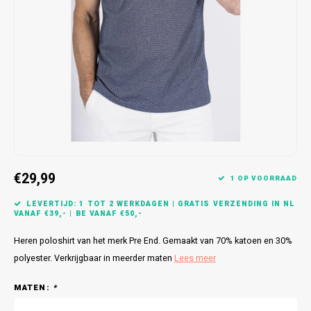
Bretels
Sokken
Dames Badjassen
Hoofdkussens
Schoteldoeken
Comtessa
Huiss
Petten (Caps)
Strandlakens / Badlakens
Nachtkleding Kids
Spreien
Vaatdoeken
Lunatex
Zakdoeken
Baby setjes
Heren Nachthemden
Schorten
Redmond
Dames Huispakken
Ovenwanten
MEQ
Pannenlap
Hajo
€29,99
Stofdoeken
Pastunette
1 OP VOORRAAD
LEVERTIJD: 1 TOT 2 WERKDAGEN | GRATIS VERZENDING IN NL
Dweilen
Paul Hopkins
VANAF €39,- | BE VANAF €50,-
Heren poloshirt van het merk Pre End. Gemaakt van 70% katoen en 30%
Plaids
Pierre Cardin
polyester. Verkrijgbaar in meerder maten
Lees meer
Robson
MATEN:
*