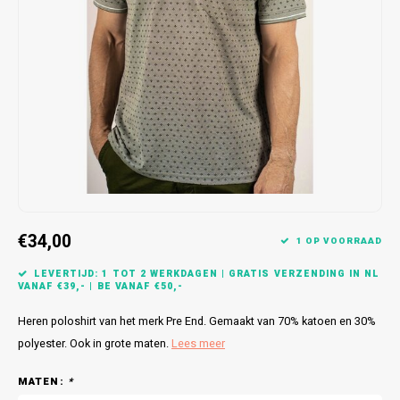
Bretels
Sokken
Dames Badjassen
Hoofdkussens
Schoteldoeken
Comtessa
Huiss
Petten (Caps)
Strandlakens / Badlakens
Nachtkleding Kids
Spreien
Vaatdoeken
Lunatex
Zakdoeken
Baby setjes
Heren Nachthemden
Schorten
Redmond
Dames Huispakken
Ovenwanten
MEQ
Pannenlap
Hajo
Stofdoeken
Pastunette
€34,00
1 OP VOORRAAD
Dweilen
Paul Hopkins
LEVERTIJD: 1 TOT 2 WERKDAGEN | GRATIS VERZENDING IN NL
VANAF €39,- | BE VANAF €50,-
Plaids
Pierre Cardin
Heren poloshirt van het merk Pre End. Gemaakt van 70% katoen en 30%
polyester. Ook in grote maten.
Lees meer
Robson
MATEN:
*