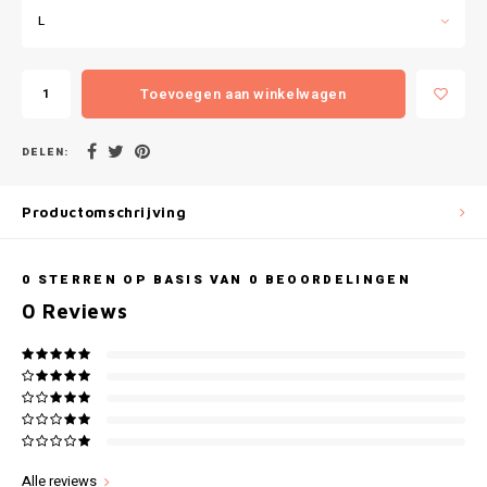
Gianvaglia
L
iSeng
Toevoegen aan winkelwagen
Rebelle
DELEN:
Tom Tailor
Productomschrijving
Walra
Gotzburg
0
STERREN OP BASIS VAN
0
BEOORDELINGEN
0
Reviews
O'Neill
Lee Cooper
Kappa
Alle reviews