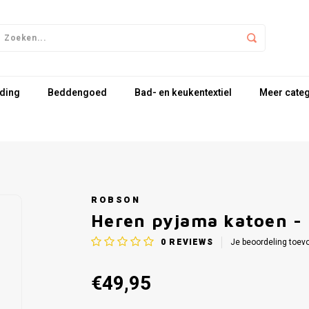
ding
Beddengoed
Bad- en keukentextiel
Meer cate
ROBSON
Heren pyjama katoen - b
0
REVIEWS
Je beoordeling toev
€49,95