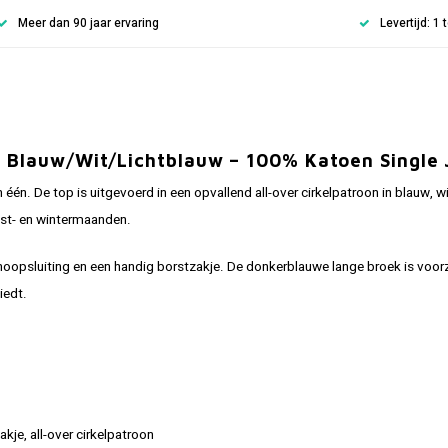
Meer dan 90 jaar ervaring
Levertijd: 1
– Blauw/Wit/Lichtblauw – 100% Katoen Single 
één. De top is uitgevoerd in een opvallend all-over cirkelpatroon in blauw, 
fst- en wintermaanden.
psluiting en een handig borstzakje. De donkerblauwe lange broek is voorz
iedt.
je, all-over cirkelpatroon