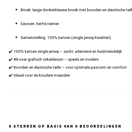
Broek: lange donkerblauwe broek met boorden en elastische tai
Seizoen: herfst/winter
Samenstelling: 100% katoen (single jersey kwaliteit)
✔️ 100% katoen single jersey – zacht, ademend en huidvriendelijk
✔️ All-over grafisch cirkeldessin – speels en modern
✔️ Boorden en elastische taille – voor optimale pasvorm en comfort
✔️ Ideaal voor de koudere maanden
0
STERREN OP BASIS VAN
0
BEOORDELINGEN