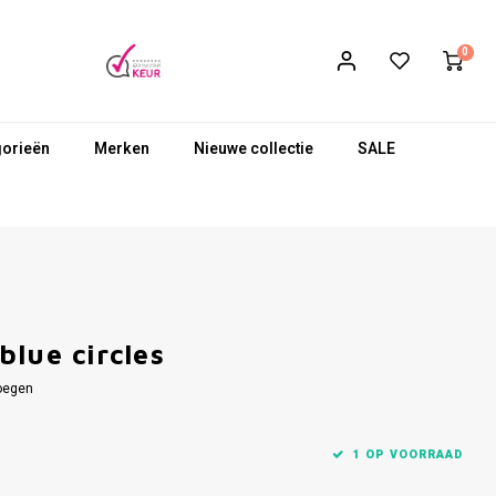
0
gorieën
Merken
Nieuwe collectie
SALE
lue circles
oegen
1 OP VOORRAAD