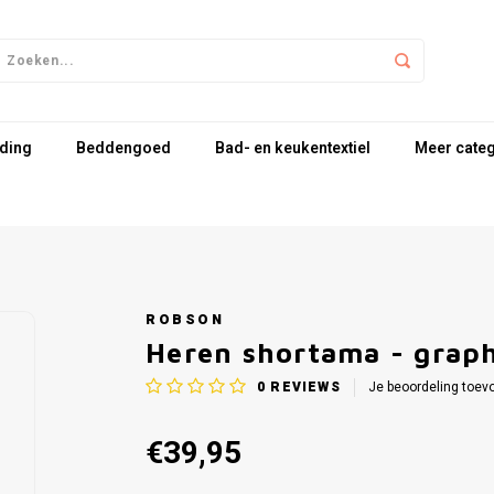
ding
Beddengoed
Bad- en keukentextiel
Meer cate
ROBSON
Heren shortama - grap
0
REVIEWS
Je beoordeling toev
€39,95