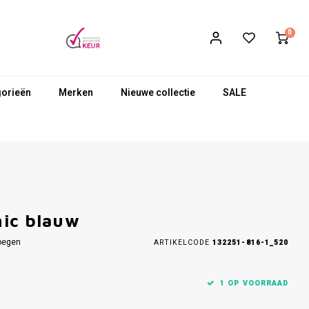
0
gorieën
Merken
Nieuwe collectie
SALE
hic blauw
oegen
ARTIKELCODE
132251-816-1_520
1 OP VOORRAAD