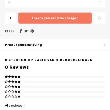
Gianvaglia
L
iSeng
Toevoegen aan winkelwagen
Rebelle
DELEN:
Tom Tailor
Productomschrijving
Walra
0
STERREN OP BASIS VAN
0
BEOORDELINGEN
Gotzburg
0
Reviews
O'Neill
Lee Cooper
Kappa
Alle reviews