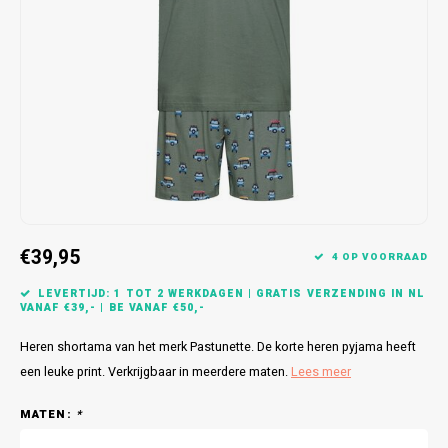
Bretels
Sokken
Dames Badjassen
Hoofdkussens
Schoteldoeken
Comtessa
Huiss
Petten (Caps)
Strandlakens / Badlakens
Nachtkleding Kids
Spreien
Vaatdoeken
Lunatex
Zakdoeken
Baby setjes
Heren Nachthemden
Schorten
Redmond
Dames Huispakken
Ovenwanten
MEQ
Pannenlap
Hajo
€39,95
Stofdoeken
Pastunette
4 OP VOORRAAD
LEVERTIJD: 1 TOT 2 WERKDAGEN | GRATIS VERZENDING IN NL
Dweilen
Paul Hopkins
VANAF €39,- | BE VANAF €50,-
Heren shortama van het merk Pastunette. De korte heren pyjama heeft
Plaids
Pierre Cardin
een leuke print. Verkrijgbaar in meerdere maten.
Lees meer
Robson
MATEN:
*