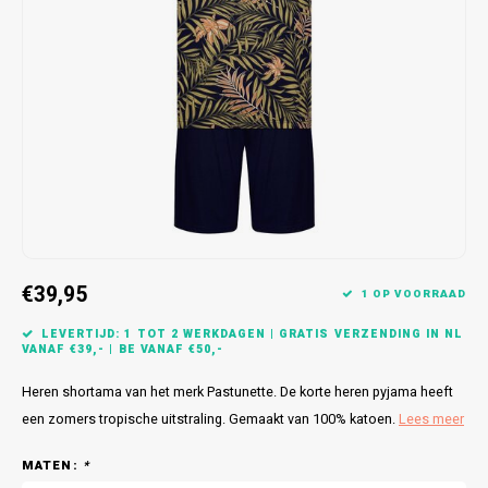
Bretels
Sokken
Dames Badjassen
Hoofdkussens
Schoteldoeken
Comtessa
Huiss
Petten (Caps)
Strandlakens / Badlakens
Nachtkleding Kids
Spreien
Vaatdoeken
Lunatex
Zakdoeken
Baby setjes
Heren Nachthemden
Schorten
Redmond
Dames Huispakken
Ovenwanten
MEQ
Pannenlap
Hajo
Stofdoeken
Pastunette
€39,95
1 OP VOORRAAD
Dweilen
Paul Hopkins
LEVERTIJD: 1 TOT 2 WERKDAGEN | GRATIS VERZENDING IN NL
VANAF €39,- | BE VANAF €50,-
Plaids
Pierre Cardin
Heren shortama van het merk Pastunette. De korte heren pyjama heeft
een zomers tropische uitstraling. Gemaakt van 100% katoen.
Lees meer
Robson
MATEN:
*