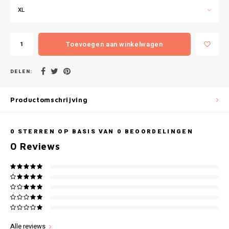
Gianvaglia
XL
iSeng
Toevoegen aan winkelwagen
Rebelle
DELEN:
Tom Tailor
Productomschrijving
Walra
Gotzburg
0
STERREN OP BASIS VAN
0
BEOORDELINGEN
0
Reviews
O'Neill
Lee Cooper
Kappa
Alle reviews