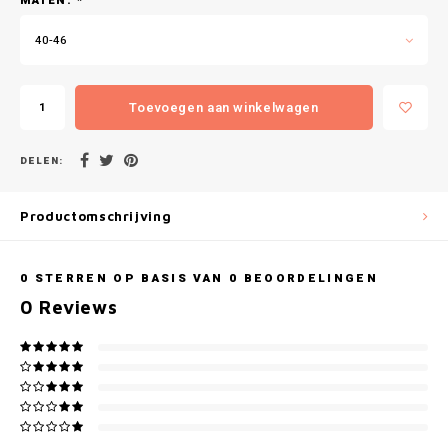
MATEN:
*
Gianvaglia
40-46
iSeng
Rebelle
Toevoegen aan winkelwagen
Tom Tailor
DELEN:
Walra
Productomschrijving
Gotzburg
0
STERREN OP BASIS VAN
0
BEOORDELINGEN
O'Neill
0
Reviews
Lee Cooper
Kappa