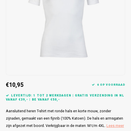
Bretels
Sokken
Dames Badjassen
Hoofdkussens
Schoteldoeken
Comtessa
Huiss
Petten (Caps)
Strandlakens / Badlakens
Nachtkleding Kids
Spreien
Vaatdoeken
Lunatex
Zakdoeken
Baby setjes
Heren Nachthemden
Schorten
Redmond
Dames Huispakken
Ovenwanten
MEQ
Pannenlap
Hajo
Stofdoeken
Pastunette
€10,95
6 OP VOORRAAD
Dweilen
Paul Hopkins
LEVERTIJD: 1 TOT 2 WERKDAGEN | GRATIS VERZENDING IN NL
VANAF €39,- | BE VANAF €50,-
Plaids
Pierre Cardin
Aansluitend heren T-shirt met ronde hals en korte mouw, zonder
Robson
zijnaden, gemaakt van een fijnrib (100% Katoen). De hals en armsgaten
zijn afgezet met boord. Verkrijgbaar in de maten: M t/m 4XL.
Lees meer