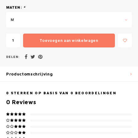
Gianvaglia
MATEN:
*
iSeng
M
Rebelle
Toevoegen aan winkelwagen
Tom Tailor
DELEN:
Walra
Productomschrijving
Gotzburg
O'Neill
0
STERREN OP BASIS VAN
0
BEOORDELINGEN
0
Reviews
Lee Cooper
Kappa