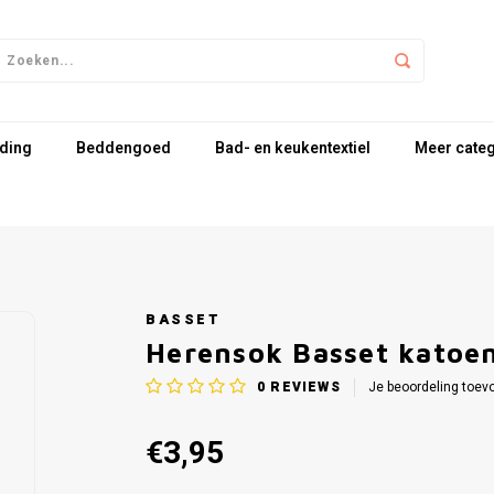
ding
Beddengoed
Bad- en keukentextiel
Meer cate
BASSET
Herensok Basset katoen
0
REVIEWS
Je beoordeling toev
€3,95