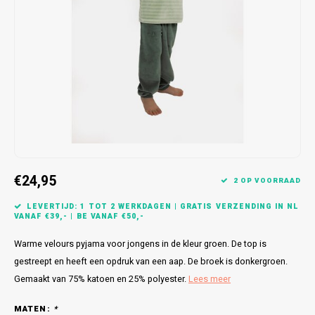
Bretels
Sokken
Dames Badjassen
Hoofdkussens
Schoteldoeken
Comtessa
Huiss
Petten (Caps)
Strandlakens / Badlakens
Nachtkleding Kids
Spreien
Vaatdoeken
Lunatex
Zakdoeken
Baby setjes
Heren Nachthemden
Schorten
Redmond
Dames Huispakken
Ovenwanten
MEQ
Pannenlap
Hajo
€24,95
Stofdoeken
Pastunette
2 OP VOORRAAD
LEVERTIJD: 1 TOT 2 WERKDAGEN | GRATIS VERZENDING IN NL
Dweilen
Paul Hopkins
VANAF €39,- | BE VANAF €50,-
Warme velours pyjama voor jongens in de kleur groen. De top is
Plaids
Pierre Cardin
gestreept en heeft een opdruk van een aap. De broek is donkergroen.
Gemaakt van 75% katoen en 25% polyester.
Lees meer
Robson
MATEN:
*