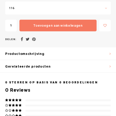
Gianvaglia
116
iSeng
Toevoegen aan winkelwagen
Rebelle
Tom Tailor
DELEN:
Walra
Productomschrijving
Gotzburg
Gerelateerde producten
O'Neill
0
STERREN OP BASIS VAN
0
BEOORDELINGEN
0
Reviews
Lee Cooper
Kappa