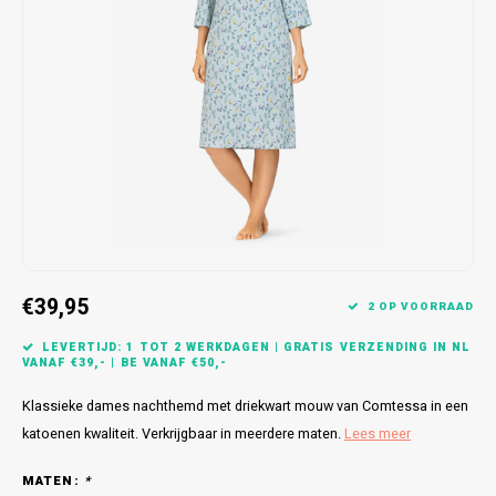
Bretels
Sokken
Dames Badjassen
Hoofdkussens
Schoteldoeken
Comtessa
Huiss
Petten (Caps)
Strandlakens / Badlakens
Nachtkleding Kids
Spreien
Vaatdoeken
Lunatex
Zakdoeken
Baby setjes
Heren Nachthemden
Schorten
Redmond
Dames Huispakken
Ovenwanten
MEQ
Pannenlap
Hajo
Stofdoeken
Pastunette
€39,95
2 OP VOORRAAD
Dweilen
Paul Hopkins
LEVERTIJD: 1 TOT 2 WERKDAGEN | GRATIS VERZENDING IN NL
VANAF €39,- | BE VANAF €50,-
Plaids
Pierre Cardin
Klassieke dames nachthemd met driekwart mouw van Comtessa in een
katoenen kwaliteit. Verkrijgbaar in meerdere maten.
Lees meer
Robson
MATEN:
*