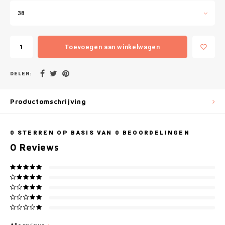
Gianvaglia
38
iSeng
Toevoegen aan winkelwagen
Rebelle
DELEN:
Tom Tailor
Walra
Productomschrijving
Gotzburg
0
STERREN OP BASIS VAN
0
BEOORDELINGEN
0
Reviews
O'Neill
Lee Cooper
Kappa