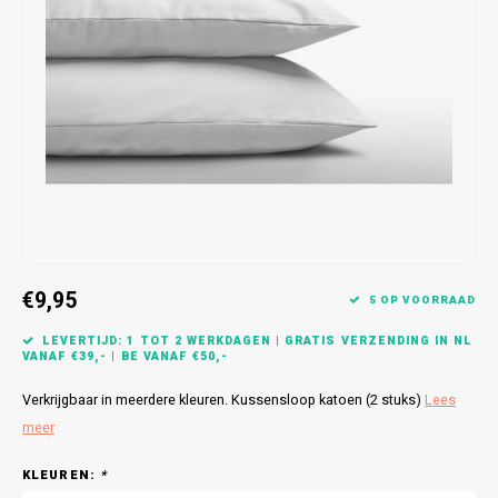
Bretels
Sokken
Dames Badjassen
Hoofdkussens
Schoteldoeken
Comtessa
Huiss
Petten (Caps)
Strandlakens / Badlakens
Nachtkleding Kids
Spreien
Vaatdoeken
Lunatex
Zakdoeken
Baby setjes
Heren Nachthemden
Schorten
Redmond
Dames Huispakken
Ovenwanten
MEQ
Pannenlap
Hajo
Stofdoeken
Pastunette
€9,95
5 OP VOORRAAD
Dweilen
Paul Hopkins
LEVERTIJD: 1 TOT 2 WERKDAGEN | GRATIS VERZENDING IN NL
VANAF €39,- | BE VANAF €50,-
Plaids
Pierre Cardin
Verkrijgbaar in meerdere kleuren. Kussensloop katoen (2 stuks)
Lees
meer
Robson
KLEUREN:
*