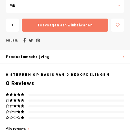
Gianvaglia
Wit
iSeng
Toevoegen aan winkelwagen
Rebelle
DELEN:
Tom Tailor
Productomschrijving
Walra
Gotzburg
0
STERREN OP BASIS VAN
0
BEOORDELINGEN
0
Reviews
O'Neill
Lee Cooper
Kappa
Alle reviews