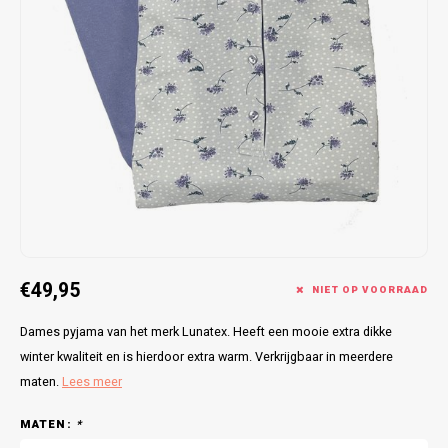
Bretels
Sokken
Dames Badjassen
Hoofdkussens
Schoteldoeken
Comtessa
Huiss
Petten (Caps)
Strandlakens / Badlakens
Nachtkleding Kids
Spreien
Vaatdoeken
Lunatex
Zakdoeken
Baby setjes
Heren Nachthemden
Schorten
Redmond
Dames Huispakken
Ovenwanten
MEQ
Pannenlap
Hajo
Stofdoeken
Pastunette
€49,95
NIET OP VOORRAAD
Dweilen
Paul Hopkins
Dames pyjama van het merk Lunatex. Heeft een mooie extra dikke
Plaids
Pierre Cardin
winter kwaliteit en is hierdoor extra warm. Verkrijgbaar in meerdere
maten.
Lees meer
Robson
MATEN:
*