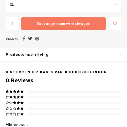
Gianvaglia
XL
iSeng
Toevoegen aan winkelwagen
Rebelle
DELEN:
Tom Tailor
Productomschrijving
Walra
Gotzburg
0
STERREN OP BASIS VAN
0
BEOORDELINGEN
0
Reviews
O'Neill
Lee Cooper
Kappa
Alle reviews