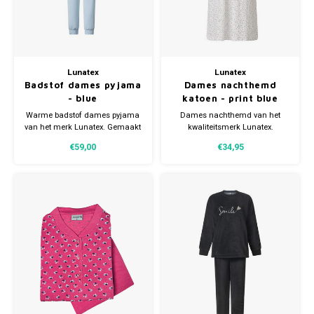
Lunatex
Lunatex
Badstof dames pyjama
Dames nachthemd
- blue
katoen - print blue
Warme badstof dames pyjama
Dames nachthemd van het
van het merk Lunatex. Gemaakt
kwaliteitsmerk Lunatex.
van 75% katoen en 25%
Nachthemd heeft een
€59,00
€34,95
polyester. Verkrijgbaar in
knoopsluiting (3 knoopjes) en is
meerdere maten.
verkrijgbaar in meerdere
maten.