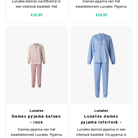
Lunatex dames nachthemd in
Dames pyjama van het
een interlock kwaliteit. Het
kwaliteitsmerk Lunatex. Pyjama
nachthemd is van binnen
heeft een knoopsluiting en is
€39,99
€39,95
aangeruwd. Gemaakt van 75%
verkrijgbaar in meerdere
katoen en 25% polyester.
maten.
Lunatex
Lunatex
Dames pyjama katoen
Lunatex dames
- roze
pyjama interlock -
extra warm
Dames pyjama van het
Lunatex dames pyjama in een
kwaliteitsmerk Lunatex. Pyjama
interlock kwaliteit. De pyjama is