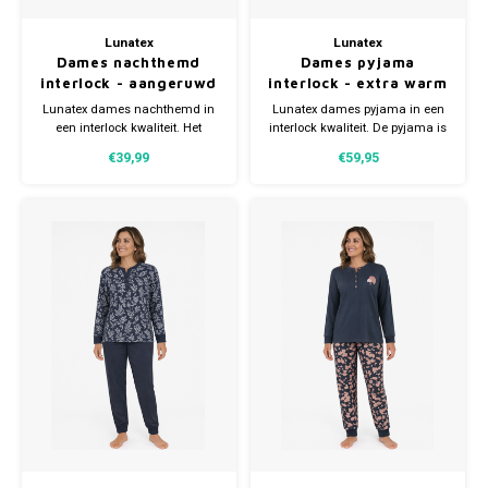
Lunatex
Lunatex
Dames nachthemd
Dames pyjama
interlock - aangeruwd
interlock - extra warm
extra warm
Lunatex dames nachthemd in
Lunatex dames pyjama in een
een interlock kwaliteit. Het
interlock kwaliteit. De pyjama is
nachthemd is van binnen
van binnen aangeruwd.
€39,99
€59,95
aangeruwd. Gemaakt van 75%
Gemaakt van 75% katoen en
katoen en 25% polyester.
25% polyester.