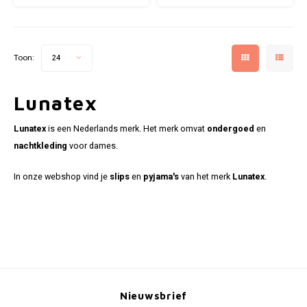
meerdere maten.
Verkrijgbaar in meerdere
maten.
Toon:
24
Lunatex
Lunatex
is een Nederlands merk. Het merk omvat
ondergoed
en
nachtkleding
voor dames.
In onze webshop vind je
slips
en
pyjama's
van het merk
Lunatex
.
Nieuwsbrief