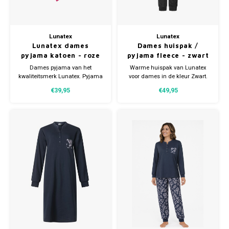
Lunatex
Lunatex
Lunatex dames
Dames huispak /
pyjama katoen - roze
pyjama fleece - zwart
Dames pyjama van het
Warme huispak van Lunatex
kwaliteitsmerk Lunatex. Pyjama
voor dames in de kleur Zwart.
heeft een knoopsluiting en is
Warme fleece kwaliteit.
€39,95
€49,95
verkrijgbaar in meerdere
Verkrijgbaar in meerdere
maten.
maten.