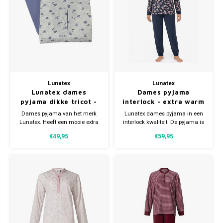
Gianvaglia
iSeng
Rebelle
Tom Tailor
Lunatex
Lunatex
Lunatex dames
Dames pyjama
Walra
pyjama dikke tricot -
interlock - extra warm
extra warm
Dames pyjama van het merk
Lunatex dames pyjama in een
Lunatex. Heeft een mooie extra
interlock kwaliteit. De pyjama is
Gotzburg
dikke winter kwaliteit en is
van binnen aangeruwd.
€49,95
€59,95
hierdoor extra warm.
Gemaakt van 80% katoen en
Verkrijgbaar in meerdere
20% polyester.
O'Neill
maten.
Lee Cooper
Kappa