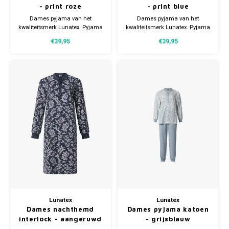
- print roze
- print blue
Dames pyjama van het
Dames pyjama van het
kwaliteitsmerk Lunatex. Pyjama
kwaliteitsmerk Lunatex. Pyjama
heeft een knoopsluiting (3
heeft een knoopsluiting (3
€39,95
€39,95
knoopjes) en is verkrijgbaar in
knoopjes) en is verkrijgbaar in
meerdere maten.
meerdere maten.
Lunatex
Lunatex
Dames nachthemd
Dames pyjama katoen
interlock - aangeruwd
- grijsblauw
extra warm