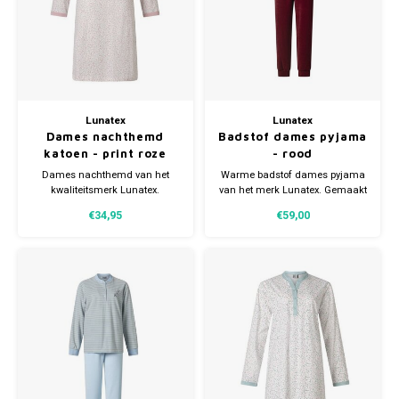
Lunatex
Lunatex
Dames nachthemd
Badstof dames pyjama
katoen - print roze
- rood
Dames nachthemd van het
Warme badstof dames pyjama
kwaliteitsmerk Lunatex.
van het merk Lunatex. Gemaakt
Nachthemd heeft een
van 75% katoen en 25%
€34,95
€59,00
knoopsluiting (3 knoopjes) en is
polyester. Verkrijgbaar in
verkrijgbaar in meerdere
meerdere maten.
maten.