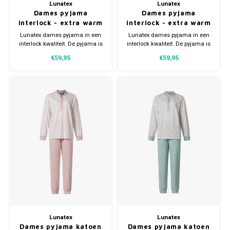
Lunatex
Lunatex
Dames pyjama
Dames pyjama
interlock - extra warm
interlock - extra warm
Lunatex dames pyjama in een
Lunatex dames pyjama in een
interlock kwaliteit. De pyjama is
interlock kwaliteit. De pyjama is
van binnen aangeruwd.
van binnen aangeruwd.
€59,95
€59,95
Gemaakt van 75% katoen en
Gemaakt van 80% katoen en
25% polyester.
20% polyester.
Lunatex
Lunatex
Dames pyjama katoen
Dames pyjama katoen