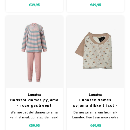
heeft een knoopsluiting en is
van binnen aangeruwd.
€39,95
€49,95
verkrijgbaar in meerdere
Gemaakt van 80% katoen en
maten.
20% polyester.
Lunatex
Lunatex
Badstof dames pyjama
Lunatex dames
- roze gestreept
pyjama dikke tricot -
extra warm
Warme badstof dames pyjama
Dames pyjama van het merk
van het merk Lunatex. Gemaakt
Lunatex. Heeft een mooie extra
van 90% katoen en 10%
dikke winter kwaliteit en is
€59,95
€49,95
polyester. Verkrijgbaar in
hierdoor extra warm.