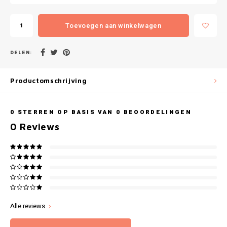
Gianvaglia
Toevoegen aan winkelwagen
iSeng
Rebelle
DELEN:
Tom Tailor
Productomschrijving
Walra
0
STERREN OP BASIS VAN
0
BEOORDELINGEN
0
Reviews
Gotzburg
O'Neill
Lee Cooper
Kappa
Alle reviews