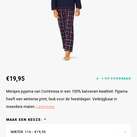
Bretels
Sokken
Dames Badjassen
Hoofdkussens
Schoteldoeken
Comtessa
Huiss
Petten (Caps)
Strandlakens / Badlakens
Nachtkleding Kids
Spreien
Vaatdoeken
Lunatex
Zakdoeken
Baby setjes
Heren Nachthemden
Schorten
Redmond
Dames Huispakken
Ovenwanten
MEQ
Pannenlap
Hajo
€19,95
Stofdoeken
Pastunette
1 OP VOORRAAD
Meisjes pyjama van Comtessa in een 100% katoenen kwaliteit. Pyjama
Dweilen
Paul Hopkins
heeft een winterse print, leuk voor de feestdagen. Verkrijgbaar in
meerdere maten.
Lees meer
Plaids
Pierre Cardin
MAAK EEN KEUZE:
*
Robson
MATEN: 116 - €19,95