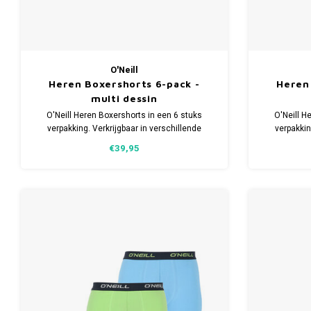
O'Neill
Heren Boxershorts 6-pack -
Heren
multi dessin
O'Neill Heren Boxershorts in een 6 stuks
O'Neill H
verpakking. Verkrijgbaar in verschillende
verpakkin
maten. Gemaakt van 95% Katoen en 5%
maten. G
€39,95
Elastaan.