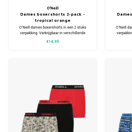
O'Neill
Dames boxershorts 2-pack -
Dames 
tropical orange
O'Neill dames boxershorts in een 2 stuks
O'Neill d
verpakking. Verkrijgbaar in verschillende
verpakkin
maten. Gemaakt van 95% organisch Katoen
maten. Gem
€14,95
(duurzaam) en 5% Elastaan.
(du