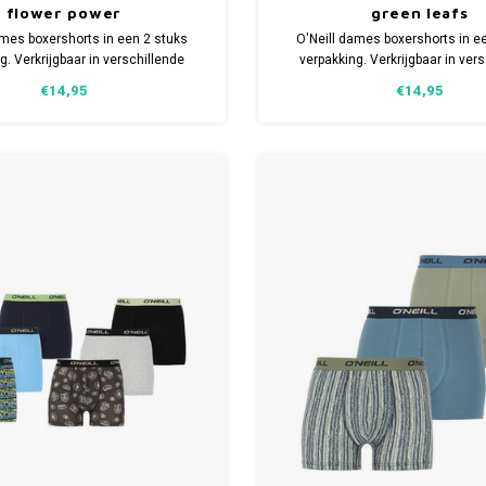
flower power
green leafs
ames boxershorts in een 2 stuks
O'Neill dames boxershorts in e
g. Verkrijgbaar in verschillende
verpakking. Verkrijgbaar in ver
aakt van 95% organisch Katoen
maten. Gemaakt van 95% organi
€14,95
€14,95
urzaam) en 5% Elastaan.
(duurzaam) en 5% Elasta