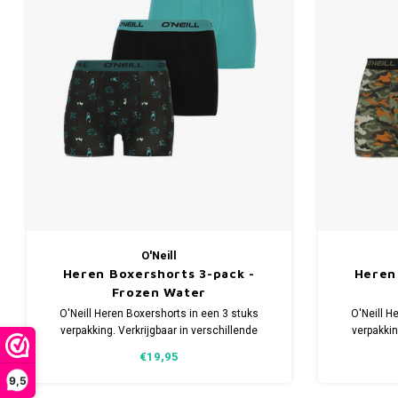
O'Neill
Heren Boxershorts 3-pack -
Heren
Frozen Water
O'Neill Heren Boxershorts in een 3 stuks
O'Neill H
verpakking. Verkrijgbaar in verschillende
verpakkin
maten. Gemaakt van 95% Katoen en 5%
maten. G
€19,95
Elastaan.
9,5