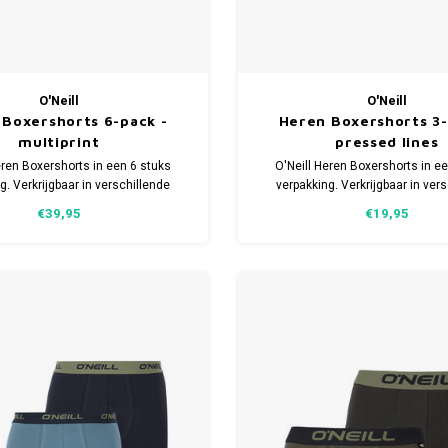
O'Neill
O'Neill
 Boxershorts 6-pack -
Heren Boxershorts 3-
multiprint
pressed lines
eren Boxershorts in een 6 stuks
O'Neill Heren Boxershorts in e
g. Verkrijgbaar in verschillende
verpakking. Verkrijgbaar in ver
emaakt van 95% Katoen en 5%
maten. Gemaakt van 95% Kato
€39,95
€19,95
Elastaan.
Elastaan.