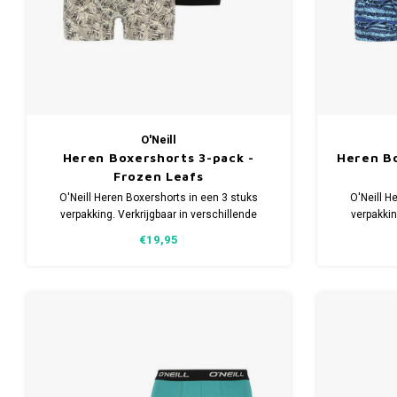
O'Neill
Heren Boxershorts 3-pack -
Heren Bo
Frozen Leafs
O'Neill Heren Boxershorts in een 3 stuks
O'Neill H
verpakking. Verkrijgbaar in verschillende
verpakkin
maten. Gemaakt van 95% Katoen en 5%
maten. G
€19,95
Elastaan.