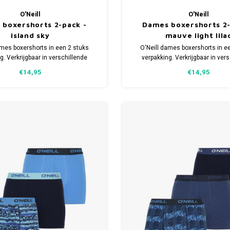
O'Neill
O'Neill
boxershorts 2-pack -
Dames boxershorts 2-
island sky
mauve light lila
ames boxershorts in een 2 stuks
O'Neill dames boxershorts in e
g. Verkrijgbaar in verschillende
verpakking. Verkrijgbaar in ver
aakt van 95% organisch Katoen
maten. Gemaakt van 95% organi
€14,95
€14,95
urzaam) en 5% Elastaan.
(duurzaam) en 5% Elasta