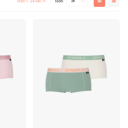
Toon 1 - 24 van 71
Toon:
24