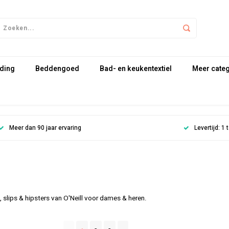
ding
Beddengoed
Bad- en keukentextiel
Meer cate
Meer dan 90 jaar ervaring
Levertijd: 1
 slips & hipsters van O'Neill voor dames & heren.