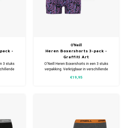
O'Neill
pack -
Heren Boxershorts 3-pack -
Graffiti Art
en 3 stuks
O'Neill Heren Boxershorts in een 3 stuks
schillende
verpakking. Verkrijgbaar in verschillende
en en 5%
maten. Gemaakt van 95% Katoen en 5%
€19,95
Elastaan.