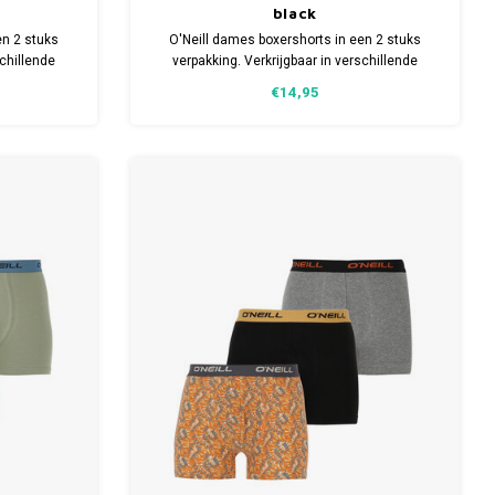
black
en 2 stuks
O'Neill dames boxershorts in een 2 stuks
schillende
verpakking. Verkrijgbaar in verschillende
sch Katoen
maten. Gemaakt van 95% organisch Katoen
€14,95
an.
(duurzaam) en 5% Elastaan.