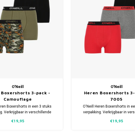
O'Neill
O'Neill
 Boxershorts 3-pack -
Heren Boxershorts 3-
Camouflage
7005
eren Boxershorts in een 3 stuks
O'Neill Heren Boxershorts in e
g. Verkrijgbaar in verschillende
verpakking. Verkrijgbaar in ver
emaakt van 95% Katoen en 5%
maten. Gemaakt van 95% Kato
€19,95
€19,95
Elastaan.
Elastaan.