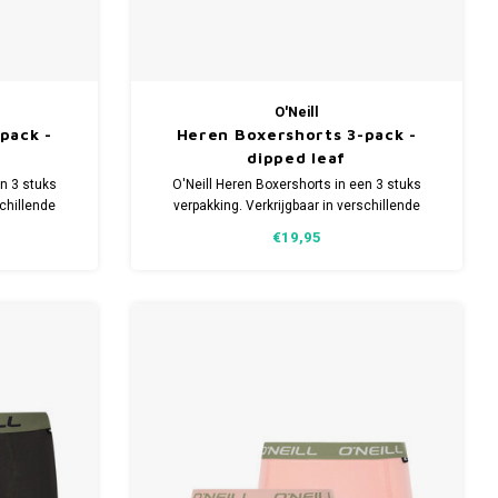
O'Neill
pack -
Heren Boxershorts 3-pack -
dipped leaf
en 3 stuks
O'Neill Heren Boxershorts in een 3 stuks
schillende
verpakking. Verkrijgbaar in verschillende
en en 5%
maten. Gemaakt van 95% Katoen en 5%
€19,95
Elastaan.