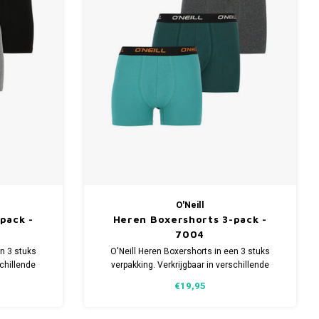
O'Neill
pack -
Heren Boxershorts 3-pack -
7004
en 3 stuks
O'Neill Heren Boxershorts in een 3 stuks
schillende
verpakking. Verkrijgbaar in verschillende
en en 5%
maten. Gemaakt van 95% Katoen en 5%
€19,95
Elastaan.