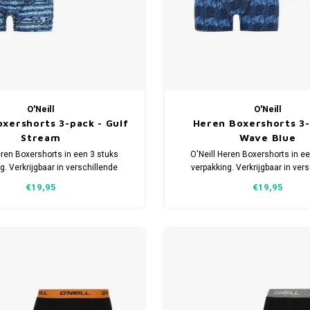
O'Neill
O'Neill
xershorts 3-pack - Gulf
Heren Boxershorts 3-
Stream
Wave Blue
eren Boxershorts in een 3 stuks
O'Neill Heren Boxershorts in e
g. Verkrijgbaar in verschillende
verpakking. Verkrijgbaar in ver
emaakt van 95% Katoen en 5%
maten. Gemaakt van 95% Kato
€19,95
€19,95
Elastaan.
Elastaan.