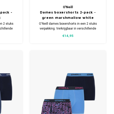
O'Neill
pack -
Dames boxershorts 2-pack -
c
green marshmallow white
en 2 stuks
O'Neill dames boxershorts in een 2 stuks
schillende
verpakking. Verkrijgbaar in verschillende
sch Katoen
maten. Gemaakt van 95% organisch Katoen
€14,95
an.
(duurzaam) en 5% Elastaan.