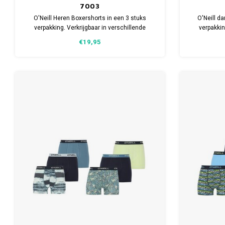
7003
O'Neill Heren Boxershorts in een 3 stuks
O'Neill d
verpakking. Verkrijgbaar in verschillende
verpakkin
maten. Gemaakt van 95% Katoen en 5%
maten. Gem
€19,95
Elastaan.
(du