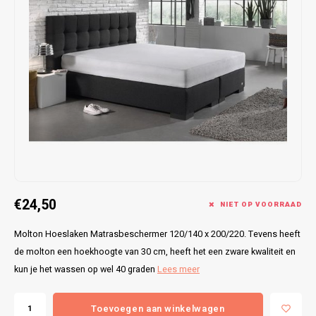
Bretels
Sokken
Dames Badjassen
Hoofdkussens
Schoteldoeken
Comtessa
Huiss
Petten (Caps)
Strandlakens / Badlakens
Nachtkleding Kids
Spreien
Vaatdoeken
Lunatex
Zakdoeken
Baby setjes
Heren Nachthemden
Schorten
Redmond
Dames Huispakken
Ovenwanten
MEQ
Pannenlap
Hajo
Stofdoeken
Pastunette
€24,50
NIET OP VOORRAAD
Dweilen
Paul Hopkins
Molton Hoeslaken Matrasbeschermer 120/140 x 200/220. Tevens heeft
Plaids
Pierre Cardin
de molton een hoekhoogte van 30 cm, heeft het een zware kwaliteit en
kun je het wassen op wel 40 graden
Lees meer
Robson
Toevoegen aan winkelwagen