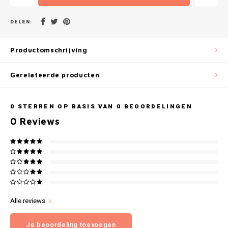
Gianvaglia
DELEN:
iSeng
Productomschrijving
Rebelle
Gerelateerde producten
Tom Tailor
Walra
0
STERREN OP BASIS VAN
0
BEOORDELINGEN
0
Reviews
Gotzburg
O'Neill
Lee Cooper
Alle reviews
Kappa
Je beoordeling toevoegen