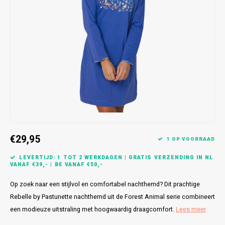
Bretels
Sokken
Dames Badjassen
Hoofdkussens
Schoteldoeken
Comtessa
Huiss
Petten (Caps)
Strandlakens / Badlakens
Nachtkleding Kids
Spreien
Vaatdoeken
Lunatex
Zakdoeken
Baby setjes
Heren Nachthemden
Schorten
Redmond
Dames Huispakken
Ovenwanten
MEQ
Pannenlap
Hajo
Stofdoeken
Pastunette
€29,95
1 OP VOORRAAD
Dweilen
Paul Hopkins
LEVERTIJD: 1 TOT 2 WERKDAGEN | GRATIS VERZENDING IN NL
VANAF €39,- | BE VANAF €50,-
Plaids
Pierre Cardin
Op zoek naar een stijlvol en comfortabel nachthemd? Dit prachtige
Rebelle by Pastunette nachthemd uit de Forest Animal serie combineert
Robson
een modieuze uitstraling met hoogwaardig draagcomfort.
Lees meer