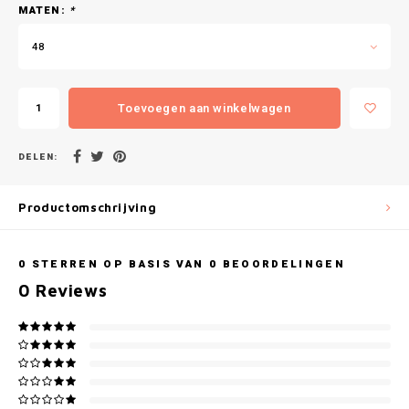
Gianvaglia
MATEN:
*
48
iSeng
Rebelle
Toevoegen aan winkelwagen
Tom Tailor
DELEN:
Walra
Productomschrijving
Gotzburg
0
STERREN OP BASIS VAN
0
BEOORDELINGEN
O'Neill
0
Reviews
Lee Cooper
Kappa