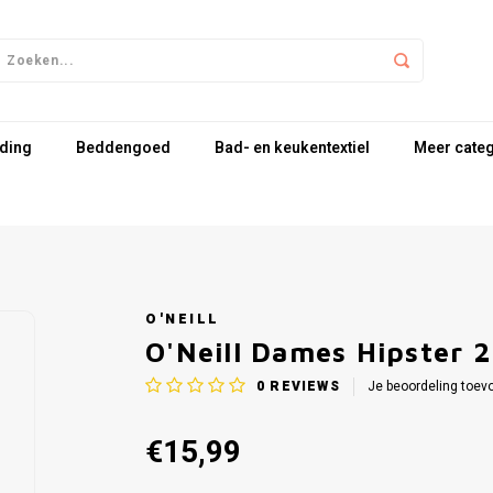
ding
Beddengoed
Bad- en keukentextiel
Meer cate
O'NEILL
O'Neill Dames Hipster 2
0
REVIEWS
Je beoordeling toev
€15,99