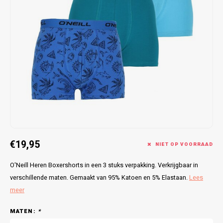
Bretels
Sokken
Dames Badjassen
Hoofdkussens
Schoteldoeken
Comtessa
Huiss
Petten (Caps)
Strandlakens / Badlakens
Nachtkleding Kids
Spreien
Vaatdoeken
Lunatex
Zakdoeken
Baby setjes
Heren Nachthemden
Schorten
Redmond
Dames Huispakken
Ovenwanten
MEQ
Pannenlap
Hajo
Stofdoeken
Pastunette
€19,95
NIET OP VOORRAAD
Dweilen
Paul Hopkins
O'Neill Heren Boxershorts in een 3 stuks verpakking. Verkrijgbaar in
Plaids
Pierre Cardin
verschillende maten. Gemaakt van 95% Katoen en 5% Elastaan.
Lees
meer
Robson
MATEN:
*