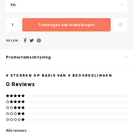
Gianvaglia
XXL
iSeng
Toevoegen aan winkelwagen
Rebelle
DELEN:
Tom Tailor
Productomschrijving
Walra
Gotzburg
0
STERREN OP BASIS VAN
0
BEOORDELINGEN
0
Reviews
O'Neill
Lee Cooper
Kappa
Alle reviews