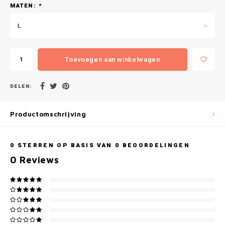
Gianvaglia
MATEN:
*
L
iSeng
Rebelle
Toevoegen aan winkelwagen
Tom Tailor
DELEN:
Walra
Productomschrijving
Gotzburg
0
STERREN OP BASIS VAN
0
BEOORDELINGEN
O'Neill
0
Reviews
Lee Cooper
Kappa