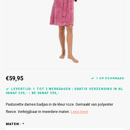
Bretels
Sokken
Dames Badjassen
Hoofdkussens
Schoteldoeken
Comtessa
Huiss
Petten (Caps)
Strandlakens / Badlakens
Nachtkleding Kids
Spreien
Vaatdoeken
Lunatex
Zakdoeken
Baby setjes
Heren Nachthemden
Schorten
Redmond
Dames Huispakken
Ovenwanten
MEQ
Pannenlap
Hajo
Stofdoeken
Pastunette
€59,95
1 OP VOORRAAD
Dweilen
Paul Hopkins
LEVERTIJD: 1 TOT 2 WERKDAGEN | GRATIS VERZENDING IN NL
VANAF €39,- | BE VANAF €50,-
Plaids
Pierre Cardin
Pastunette dames badjas in de kleur roze. Gemaakt van polyester
fleece. Verkrijgbaar in meerdere maten.
Lees meer
Robson
MATEN:
*