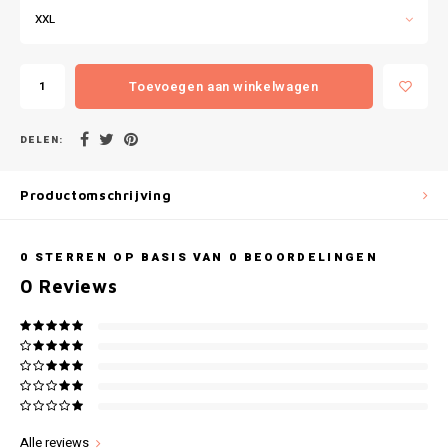
Gianvaglia
XXL
iSeng
Toevoegen aan winkelwagen
Rebelle
DELEN:
Tom Tailor
Productomschrijving
Walra
Gotzburg
0
STERREN OP BASIS VAN
0
BEOORDELINGEN
0
Reviews
O'Neill
Lee Cooper
Kappa
Alle reviews