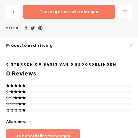
Gianvaglia
Toevoegen aan winkelwagen
iSeng
DELEN:
Rebelle
Productomschrijving
Tom Tailor
Walra
0
STERREN OP BASIS VAN
0
BEOORDELINGEN
0
Reviews
Gotzburg
O'Neill
Lee Cooper
Alle reviews
Kappa
Je beoordeling toevoegen