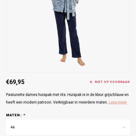
Bretels
Sokken
Dames Badjassen
Hoofdkussens
Schoteldoeken
Comtessa
Huiss
Petten (Caps)
Strandlakens / Badlakens
Nachtkleding Kids
Spreien
Vaatdoeken
Lunatex
Zakdoeken
Baby setjes
Heren Nachthemden
Schorten
Redmond
Dames Huispakken
Ovenwanten
MEQ
Pannenlap
Hajo
Stofdoeken
Pastunette
€69,95
NIET OP VOORRAAD
Dweilen
Paul Hopkins
Pastunette dames huispak met rits. Huispak is in de kleur grijs/blauw en
heeft een modern patroon. Verkrijgbaar in meerdere maten.
Lees meer
Plaids
Pierre Cardin
MATEN:
*
Robson
46