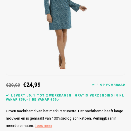
Bretels
Sokken
Dames Badjassen
Hoofdkussens
Schoteldoeken
Comtessa
Huiss
Petten (Caps)
Strandlakens / Badlakens
Nachtkleding Kids
Spreien
Vaatdoeken
Lunatex
Zakdoeken
Baby setjes
Heren Nachthemden
Schorten
Redmond
Dames Huispakken
Ovenwanten
MEQ
Pannenlap
Hajo
Stofdoeken
Pastunette
€24,99
€29,99
1 OP VOORRAAD
Dweilen
Paul Hopkins
LEVERTIJD: 1 TOT 2 WERKDAGEN | GRATIS VERZENDING IN NL
VANAF €39,- | BE VANAF €50,-
Plaids
Pierre Cardin
Groen nachthemd van het merk Pastunette. Het nachthemd heeft lange
Robson
mouwen en is gemaakt van 100%biologisch katoen. Verkrijgbaar in
meerdere maten.
Lees meer