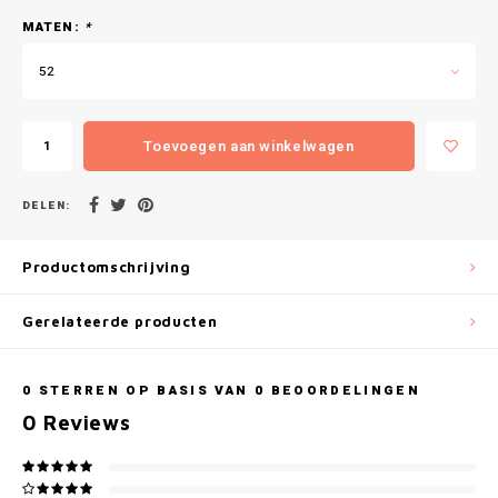
Gianvaglia
MATEN:
*
iSeng
52
Rebelle
Toevoegen aan winkelwagen
Tom Tailor
DELEN:
Walra
Productomschrijving
Gotzburg
Gerelateerde producten
O'Neill
Lee Cooper
0
STERREN OP BASIS VAN
0
BEOORDELINGEN
0
Reviews
Kappa