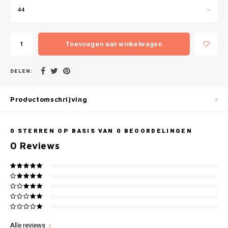
Gianvaglia
44
iSeng
Toevoegen aan winkelwagen
Rebelle
DELEN:
Tom Tailor
Productomschrijving
Walra
Gotzburg
0
STERREN OP BASIS VAN
0
BEOORDELINGEN
0
Reviews
O'Neill
Lee Cooper
Kappa
Alle reviews