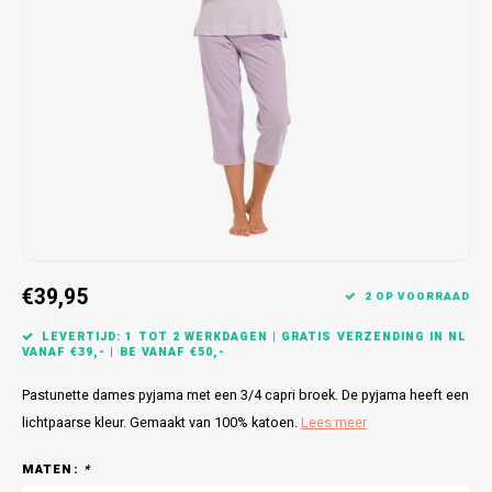
Bretels
Sokken
Dames Badjassen
Hoofdkussens
Schoteldoeken
Comtessa
Huiss
Petten (Caps)
Strandlakens / Badlakens
Nachtkleding Kids
Spreien
Vaatdoeken
Lunatex
Zakdoeken
Baby setjes
Heren Nachthemden
Schorten
Redmond
Dames Huispakken
Ovenwanten
MEQ
Pannenlap
Hajo
Stofdoeken
Pastunette
€39,95
2 OP VOORRAAD
Dweilen
Paul Hopkins
LEVERTIJD: 1 TOT 2 WERKDAGEN | GRATIS VERZENDING IN NL
VANAF €39,- | BE VANAF €50,-
Plaids
Pierre Cardin
Pastunette dames pyjama met een 3/4 capri broek. De pyjama heeft een
lichtpaarse kleur. Gemaakt van 100% katoen.
Lees meer
Robson
MATEN:
*