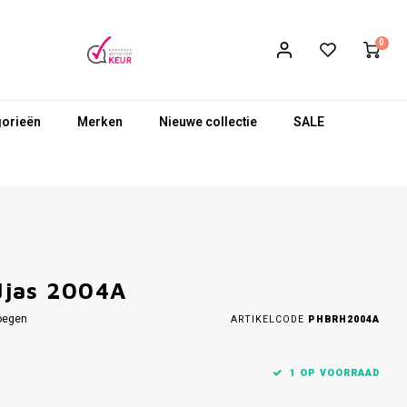
0
gorieën
Merken
Nieuwe collectie
SALE
djas 2004A
oegen
ARTIKELCODE
PHBRH2004A
1 OP VOORRAAD