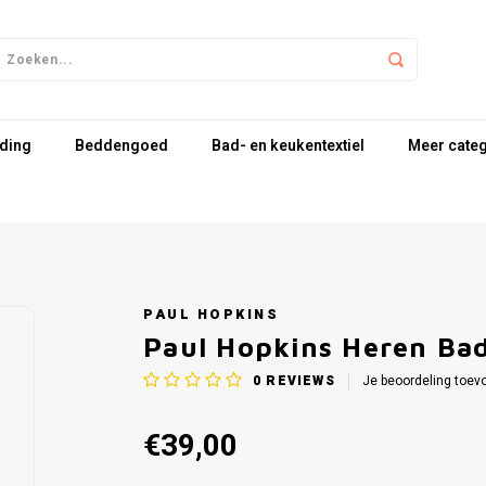
ding
Beddengoed
Bad- en keukentextiel
Meer cate
PAUL HOPKINS
Paul Hopkins Heren Ba
0
REVIEWS
Je beoordeling toev
€39,00