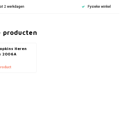
 tot 2 werkdagen
Fysieke winkel
e producten
Hopkins Heren
s 2006A
product