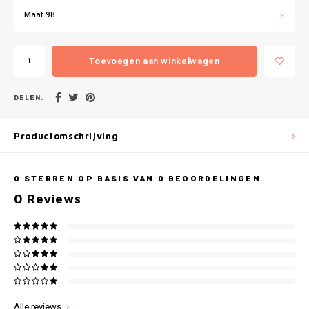
Gianvaglia
Maat 98
iSeng
Toevoegen aan winkelwagen
Rebelle
DELEN:
Tom Tailor
Productomschrijving
Walra
Gotzburg
0
STERREN OP BASIS VAN
0
BEOORDELINGEN
0
Reviews
O'Neill
Lee Cooper
Kappa
Alle reviews