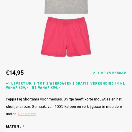
Bretels
Sokken
Dames Badjassen
Hoofdkussens
Schoteldoeken
Comtessa
Huiss
Petten (Caps)
Strandlakens / Badlakens
Nachtkleding Kids
Spreien
Vaatdoeken
Lunatex
Zakdoeken
Baby setjes
Heren Nachthemden
Schorten
Redmond
Dames Huispakken
Ovenwanten
MEQ
Pannenlap
Hajo
€14,95
1 OP VOORRAAD
Stofdoeken
Pastunette
LEVERTIJD: 1 TOT 2 WERKDAGEN | GRATIS VERZENDING IN NL
VANAF €39,- | BE VANAF €50,-
Dweilen
Paul Hopkins
Peppa Pig Shortama voor meisjes. Shirtje heeft korte mouwtjes en het
Plaids
Pierre Cardin
shortje is roze. Gemaakt van 100% katoen en verkrijgbaar in meerdere
maten.
Lees meer
Robson
MATEN:
*