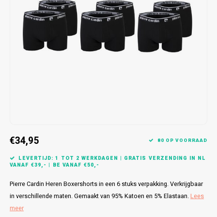
Bretels
Sokken
Dames Badjassen
Hoofdkussens
Schoteldoeken
Comtessa
Huiss
Petten (Caps)
Strandlakens / Badlakens
Nachtkleding Kids
Spreien
Vaatdoeken
Lunatex
Zakdoeken
Baby setjes
Heren Nachthemden
Schorten
Redmond
Dames Huispakken
Ovenwanten
MEQ
Pannenlap
Hajo
Stofdoeken
Pastunette
€34,95
80 OP VOORRAAD
Dweilen
Paul Hopkins
LEVERTIJD: 1 TOT 2 WERKDAGEN | GRATIS VERZENDING IN NL
VANAF €39,- | BE VANAF €50,-
Plaids
Pierre Cardin
Pierre Cardin Heren Boxershorts in een 6 stuks verpakking. Verkrijgbaar
Robson
in verschillende maten. Gemaakt van 95% Katoen en 5% Elastaan.
Lees
meer