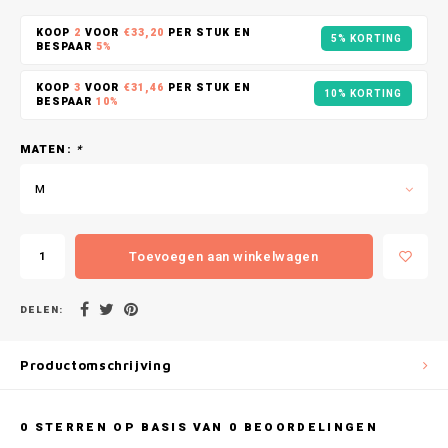
Gianvaglia
KOOP
2
VOOR
€33,20
PER STUK EN
5% KORTING
BESPAAR
5%
iSeng
KOOP
3
VOOR
€31,46
PER STUK EN
10% KORTING
Rebelle
BESPAAR
10%
MATEN:
*
Tom Tailor
M
Walra
Gotzburg
Toevoegen aan winkelwagen
O'Neill
DELEN:
Lee Cooper
Productomschrijving
Kappa
0
STERREN OP BASIS VAN
0
BEOORDELINGEN