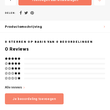
Gianvaglia
iSeng
DELEN:
Rebelle
Productomschrijving
Tom Tailor
0
STERREN OP BASIS VAN
0
BEOORDELINGEN
0
Reviews
Walra
Gotzburg
O'Neill
Lee Cooper
Alle reviews
Kappa
Je beoordeling toevoegen