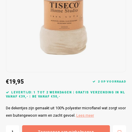
Bretels
Sokken
Dames Badjassen
Hoofdkussens
Schoteldoeken
Comtessa
Huiss
Petten (Caps)
Strandlakens / Badlakens
Nachtkleding Kids
Spreien
Vaatdoeken
Lunatex
Zakdoeken
Baby setjes
Heren Nachthemden
Schorten
Redmond
Dames Huispakken
Ovenwanten
MEQ
Pannenlap
Hajo
Stofdoeken
Pastunette
€19,95
2 OP VOORRAAD
Dweilen
Paul Hopkins
LEVERTIJD: 1 TOT 2 WERKDAGEN | GRATIS VERZENDING IN NL
VANAF €39,- | BE VANAF €50,-
Plaids
Pierre Cardin
De dekentjes zijn gemaakt uit 100% polyester microflanel wat zorgt voor
een buitengewoon warm en zacht gevoel.
Lees meer
Robson
Toevoegen aan winkelwagen