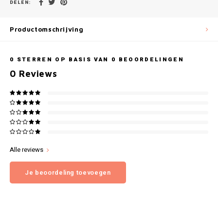
Gianvaglia
DELEN:
iSeng
Productomschrijving
Rebelle
0
STERREN OP BASIS VAN
0
BEOORDELINGEN
0
Reviews
Tom Tailor
Walra
Gotzburg
O'Neill
Alle reviews
Lee Cooper
Je beoordeling toevoegen
Kappa