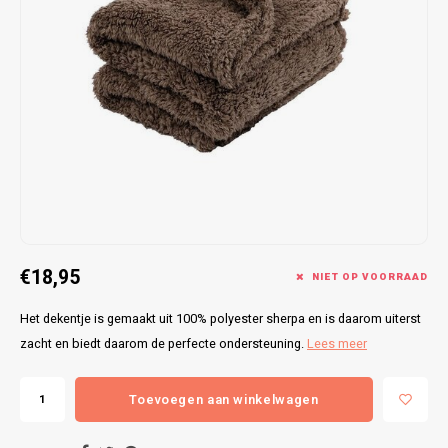
Bretels
Sokken
Dames Badjassen
Hoofdkussens
Schoteldoeken
Comtessa
Huiss
Petten (Caps)
Strandlakens / Badlakens
Nachtkleding Kids
Spreien
Vaatdoeken
Lunatex
Zakdoeken
Baby setjes
Heren Nachthemden
Schorten
Redmond
Dames Huispakken
Ovenwanten
MEQ
Pannenlap
Hajo
Stofdoeken
Pastunette
€18,95
NIET OP VOORRAAD
Dweilen
Paul Hopkins
Het dekentje is gemaakt uit 100% polyester sherpa en is daarom uiterst
zacht en biedt daarom de perfecte ondersteuning.
Lees meer
Plaids
Pierre Cardin
Toevoegen aan winkelwagen
Robson