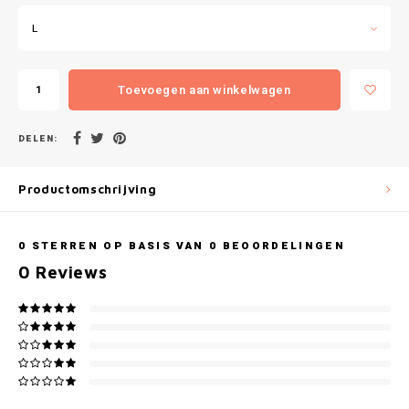
Gianvaglia
L
iSeng
Toevoegen aan winkelwagen
Rebelle
Tom Tailor
DELEN:
Walra
Productomschrijving
Gotzburg
0
STERREN OP BASIS VAN
0
BEOORDELINGEN
0
Reviews
O'Neill
Lee Cooper
Kappa