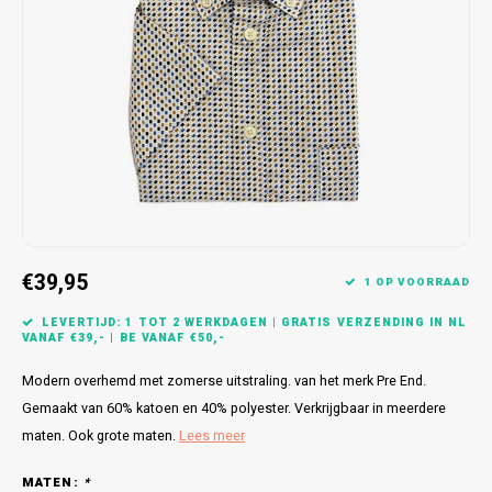
Bretels
Sokken
Dames Badjassen
Hoofdkussens
Schoteldoeken
Comtessa
Huiss
Petten (Caps)
Strandlakens / Badlakens
Nachtkleding Kids
Spreien
Vaatdoeken
Lunatex
Zakdoeken
Baby setjes
Heren Nachthemden
Schorten
Redmond
Dames Huispakken
Ovenwanten
MEQ
Pannenlap
Hajo
€39,95
Stofdoeken
Pastunette
1 OP VOORRAAD
LEVERTIJD: 1 TOT 2 WERKDAGEN | GRATIS VERZENDING IN NL
Dweilen
Paul Hopkins
VANAF €39,- | BE VANAF €50,-
Modern overhemd met zomerse uitstraling. van het merk Pre End.
Plaids
Pierre Cardin
Gemaakt van 60% katoen en 40% polyester. Verkrijgbaar in meerdere
maten. Ook grote maten.
Lees meer
Robson
MATEN:
*