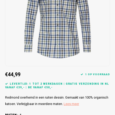
Bretels
Sokken
Dames Badjassen
Hoofdkussens
Schoteldoeken
Comtessa
Huiss
Petten (Caps)
Strandlakens / Badlakens
Nachtkleding Kids
Spreien
Vaatdoeken
Lunatex
Zakdoeken
Baby setjes
Heren Nachthemden
Schorten
Redmond
Dames Huispakken
Ovenwanten
MEQ
Pannenlap
Hajo
Stofdoeken
Pastunette
€44,99
1 OP VOORRAAD
Dweilen
Paul Hopkins
LEVERTIJD: 1 TOT 2 WERKDAGEN | GRATIS VERZENDING IN NL
VANAF €39,- | BE VANAF €50,-
Plaids
Pierre Cardin
Redmond overhemd in een ruiten dessin. Gemaakt van 100% organisch
Robson
katoen. Verkrijgbaar in meerdere maten.
Lees meer
MATEN:
*