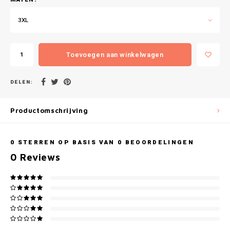
Gianvaglia
3XL
iSeng
Rebelle
Toevoegen aan winkelwagen
Tom Tailor
DELEN:
Walra
Productomschrijving
Gotzburg
0
STERREN OP BASIS VAN
0
BEOORDELINGEN
O'Neill
0
Reviews
Lee Cooper
Kappa