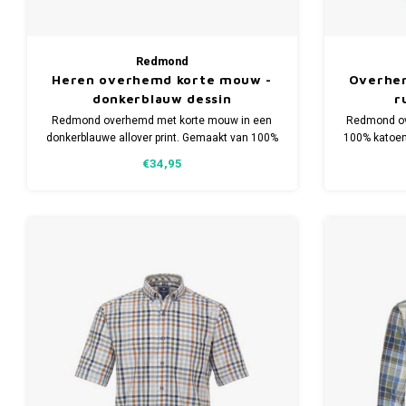
Redmond
Heren overhemd korte mouw -
Overhe
donkerblauw dessin
r
Redmond overhemd met korte mouw in een
Redmond ov
donkerblauwe allover print. Gemaakt van 100%
100% katoen
katoen. Comfort fit model. Verkrijgbaar in
€34,95
meerdere maten.