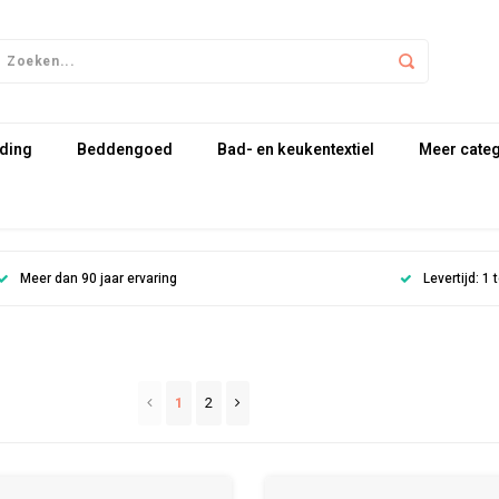
ding
Beddengoed
Bad- en keukentextiel
Meer cate
Meer dan 90 jaar ervaring
Levertijd: 1
1
2