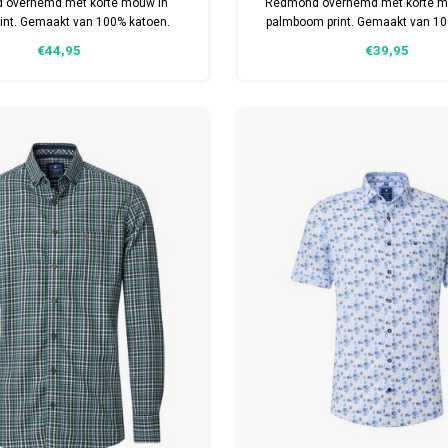
 overhemd met korte mouw in
Redmond overhemd met korte m
rint. Gemaakt van 100% katoen.
palmboom print. Gemaakt van 10
t model. Verkrijgbaar in meerdere
Comfort fit model. Verkrijgbaar 
€44,95
€39,95
maten.
maten.