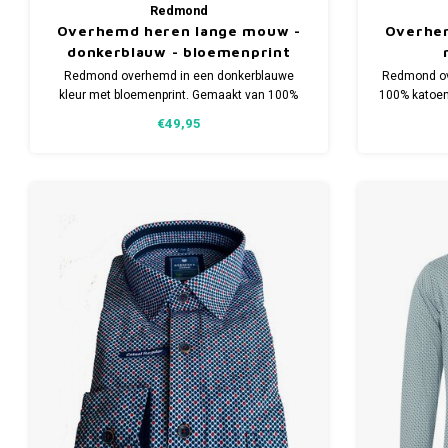
Redmond
Overhemd heren lange mouw -
Overhe
donkerblauw - bloemenprint
Redmond overhemd in een donkerblauwe
Redmond ov
kleur met bloemenprint. Gemaakt van 100%
100% katoen
katoen. Verkrijgbaar in meerdere maten.
€49,95