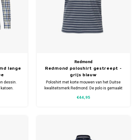
Redmond
md lange
Redmond poloshirt gestreept -
ue
grijs blauw
n dessin.
Poloshirt met korte mouwen van het Duitse
 katoen.
kwaliteitsmerk Redmond. De polo is gemaakt
aten.
van 50% Katoen en 50% Polyester. Verkrijgbaar
€44,95
in meerdere maten.