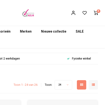
0
gorieën
Merken
Nieuwe collectie
SALE
 tot 2 werkdagen
Fysieke winkel
Toon 1 - 24 van 26
Toon:
24