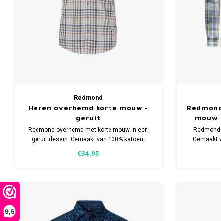
Redmond
Heren overhemd korte mouw -
Redmond
geruit
mouw -
Redmond overhemd met korte mouw in een
Redmond o
geruit dessin. Gemaakt van 100% katoen.
Gemaakt v
Comfort fit model. Verkrijgbaar in meerdere
€34,95
maten.
9,5