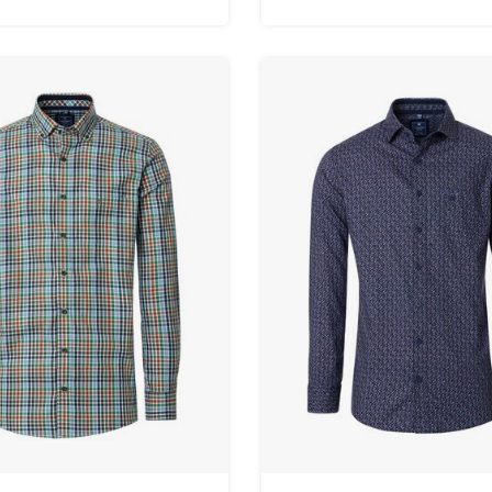
maten.
maten.