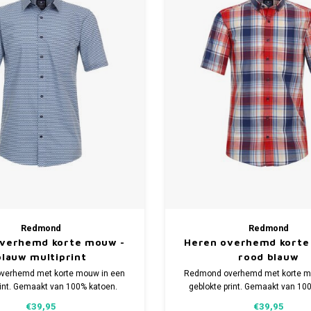
Redmond
Redmond
overhemd korte mouw -
Heren overhemd korte
blauw multiprint
rood blauw
verhemd met korte mouw in een
Redmond overhemd met korte m
rint. Gemaakt van 100% katoen.
geblokte print. Gemaakt van 10
t model. Verkrijgbaar in meerdere
Comfort fit model. Verkrijgbaar 
€39,95
€39,95