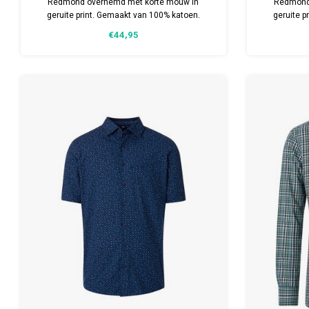
Redmond overhemd met korte mouw in
Redmond
geruite print. Gemaakt van 100% katoen.
geruite p
Comfort fit model. Verkrijgbaar in meerdere
Comfort fi
€44,95
maten.