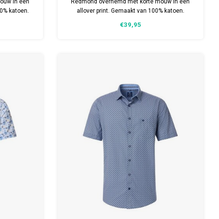
ouw in een
Redmond overhemd met korte mouw in een
0% katoen.
allover print. Gemaakt van 100% katoen.
in meerdere
Comfort fit model. Verkrijgbaar in meerdere
€39,95
maten.