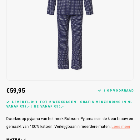
Bretels
Sokken
Dames Badjassen
Hoofdkussens
Schoteldoeken
Comtessa
Huiss
Petten (Caps)
Strandlakens / Badlakens
Nachtkleding Kids
Spreien
Vaatdoeken
Lunatex
Zakdoeken
Baby setjes
Heren Nachthemden
Schorten
Redmond
Dames Huispakken
Ovenwanten
MEQ
Pannenlap
Hajo
Stofdoeken
Pastunette
€59,95
1 OP VOORRAAD
Dweilen
Paul Hopkins
LEVERTIJD: 1 TOT 2 WERKDAGEN | GRATIS VERZENDING IN NL
VANAF €39,- | BE VANAF €50,-
Plaids
Pierre Cardin
Doorknoop pyjama van het merk Robson. Pyjama is in de kleur blauw en
Robson
gemaakt van 100% katoen. Verkrijgbaar in meerdere maten.
Lees meer
MATEN:
*