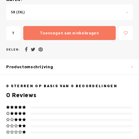
Gianvaglia
58 (3XL)
iSeng
Rebelle
Toevoegen aan winkelwagen
Tom Tailor
DELEN:
Walra
Productomschrijving
Gotzburg
0
STERREN OP BASIS VAN
0
BEOORDELINGEN
O'Neill
0
Reviews
Lee Cooper
Kappa